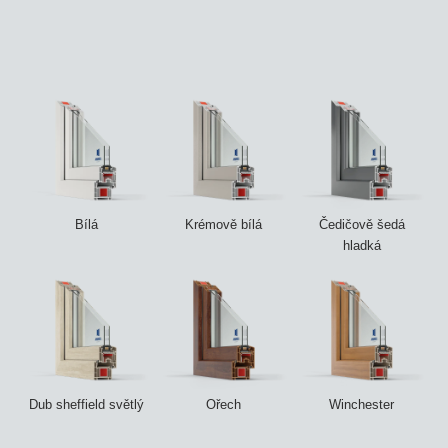
Bílá
Krémově bílá
Čedičově šedá
hladká
Dub sheffield světlý
Ořech
Winchester