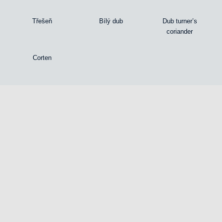
Třešeň
Bílý dub
Dub turner’s
coriander
Corten